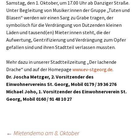
Samstag, den 1. Oktober, um 17.00 Uhr ab Danziger Straße.
Unter Begleitung von Musiker:innen der Gruppe „Tuten und
Blasen“ werden wir einen Sarg zu Grabe tragen, der
symbolisch für die Verdrängung von Dutzenden kleinen
Läden und tausend(en) Mieter:innen steht, die der
Aufwertung, Gentrifizierung und Verdrängung zum Opfer
gefallen sind und ihren Stadtteil verlassen mussten.
Mehr dazu in unserer Stadtteilzeitung „Der lachende
Drache“ und auf der Homepage
www.ev-stgeorg.de
.
Dr. Joscha Metzger, 2. Vorsitzender des
Einwohnervereins St. Georg, Mobil 0179 / 39 36 276
Michael Joho, 1. Vorsitzender des Einwohnerverein St.
Georg, Mobil 0160 / 91 48 10 27
Beitragsnavigation
←
Mietendemo am 8. Oktober