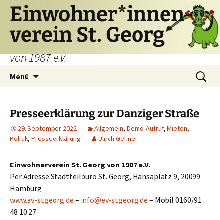
Einwohner*innen-
verein St. Georg
von 1987 e.V.
Zum
Suchen
Menü
Inhalt
nach:
springen
Presseerklärung zur Danziger Straße
29. September 2022
Allgemein
,
Demo-Aufruf
,
Mieten
,
Politik
,
Presseerklärung
Ulrich Gehner
Einwohnerverein St. Georg von 1987 e.V.
Per Adresse Stadtteilbüro St. Georg, Hansaplatz 9, 20099
Hamburg
www.ev-stgeorg.de
–
info@ev-stgeorg.de
– Mobil 0160/91
48 10 27