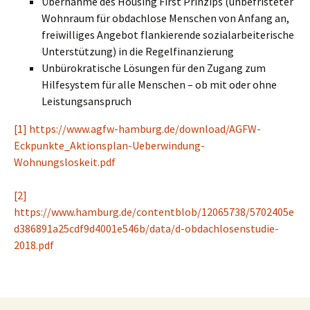
Übernahme des Housing First Prinzips (unbefristeter
Wohnraum für obdachlose Menschen von Anfang an,
freiwilliges Angebot flankierende sozialarbeiterische
Unterstützung) in die Regelfinanzierung
Unbürokratische Lösungen für den Zugang zum
Hilfesystem für alle Menschen – ob mit oder ohne
Leistungsanspruch
[1]
https://www.agfw-hamburg.de/download/AGFW-
Eckpunkte_Aktionsplan-Ueberwindung-
Wohnungsloskeit.pdf
[2]
https://www.hamburg.de/contentblob/12065738/5702405e
d386891a25cdf9d4001e546b/data/d-obdachlosenstudie-
2018.pdf