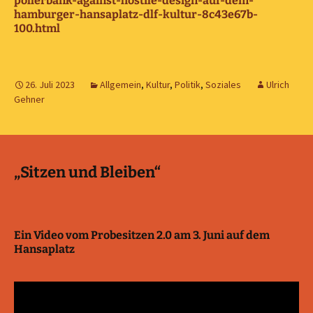
pollerbank-against-hostile-design-auf-dem-
hamburger-hansaplatz-dlf-kultur-8c43e67b-
100.html
26. Juli 2023
Allgemein
,
Kultur
,
Politik
,
Soziales
Ulrich
Gehner
„Sitzen und Bleiben“
Ein Video vom Probesitzen 2.0 am 3. Juni auf dem
Hansaplatz