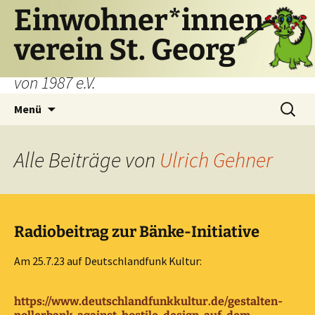
Einwohner*innen-
verein St. Georg
von 1987 e.V.
Zum
Suchen
Menü
Inhalt
nach:
springen
Alle Beiträge von
Ulrich Gehner
Radiobeitrag zur Bänke-Initiative
Am 25.7.23 auf Deutschlandfunk Kultur:
https://www.deutschlandfunkkultur.de/gestalten-