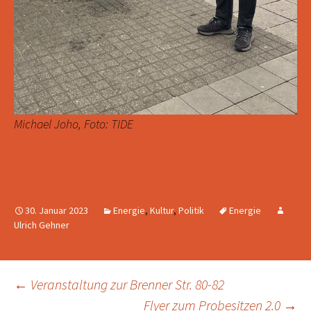
Michael Joho, Foto: TIDE
30. Januar 2023
Energie
,
Kultur
,
Politik
Energie
Ulrich Gehner
Beitragsnavigation
←
Veranstaltung zur Brenner Str. 80-82
Flyer zum Probesitzen 2.0
→