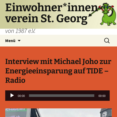
Einwohner*innen-
verein St. Georg
von 1987 e.V.
Zum
Suchen
Menü
Inhalt
nach:
springen
Interview mit Michael Joho zur
Energieeinsparung auf TIDE –
Radio
Audio-
00:00
00:00
Player