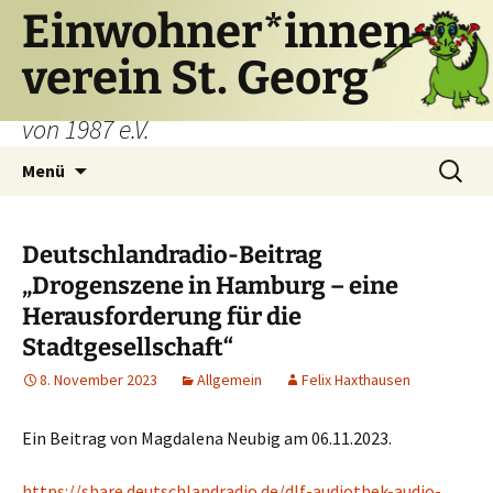
Einwohner*innen-
verein St. Georg
von 1987 e.V.
Zum
Suchen
Menü
Inhalt
nach:
springen
Deutschlandradio-Beitrag
„Drogenszene in Hamburg – eine
Herausforderung für die
Stadtgesellschaft“
8. November 2023
Allgemein
Felix Haxthausen
Ein Beitrag von Magdalena Neubig am 06.11.2023.
https://share.deutschlandradio.de/dlf-audiothek-audio-