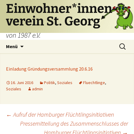
Einwohner*innen-
verein St. Georg
von 1987 e.V.
Zum
Suchen
Menü
Inhalt
nach:
springen
Einladung Gründungsversammlung 20.6.16
16. Juni 2016
Politik
,
Soziales
Fluechtlinge
,
Soziales
admin
Beitragsnavigation
←
Aufruf der Hamburger Flüchtlingsinitiativen
Pressemitteilung des Zusammenschlusses der
Hamburger Flüchtlingsinitiativen
→