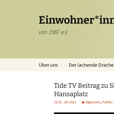
Einwohner*inn
von 1987 e.V.
Zum
Über uns
Der lachende Drache
Inhalt
springen
Tide TV Beitrag zu 
Hansaplatz
25. Juli 2022
Allgemein
,
Politik
,