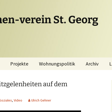
en-verein St. Georg
Projekte
Wohnungspolitik
Archiv
L
Perama Solidarität
Bommtown
St.Georg – Ein
Sitzgelenheiten auf dem
Stadtteil wehrt
Nachhaltiges
sich
St.Georg
Soziales
,
Video
Ulrich Gehner
Antrag des EV zur
Wohnungspolitik