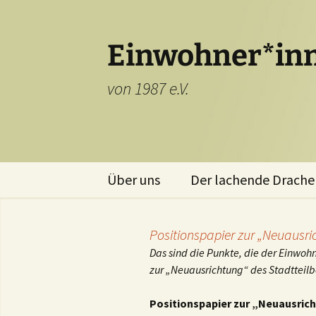
Einwohner*inn
von 1987 e.V.
Zum
Über uns
Der lachende Drache
Inhalt
springen
Positionspapier zur „Neuausri
Das sind die Punkte, die der Einwo
zur „Neuausrichtung“ des Stadtteilbe
Positionspapier zur „Neuausrich