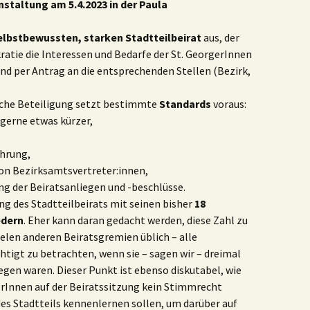
nstaltung am 5.4.2023 in der Paula
EV-Antrag
elbstbewussten, starken Stadtteilbeirat
Stadtteilbeirat
aus, der
29.6.22
ratie die Interessen und Bedarfe der St. GeorgerInnen
nd per Antrag an die entsprechenden Stellen (Bezirk,
Wohnungs- und
Mietensituation in
che Beteiligung setzt bestimmte
Standards
voraus:
St.Georg
 gerne etwas kürzer,
,
Mietenspiegel
ührung,
on Bezirksamtsvertreter:innen,
Antrag
ng der Beiratsanliegen und -beschlüsse.
Geschichtswerkstatt
ng des Stadtteilbeirats mit seinen bisher
18
Inge Stolten
edern
. Eher kann daran gedacht werden, diese Zahl zu
23.2.22
vielen anderen Beiratsgremien üblich – alle
igt zu betrachten, wenn sie – sagen wir – dreimal
Gegen
egen waren. Dieser Punkt ist ebenso diskutabel, wie
Mietensteigerung
kerInnen auf der Beiratssitzung kein Stimmrecht
und Verdrängung
in St. Georg
 des Stadtteils kennenlernen sollen, um darüber auf