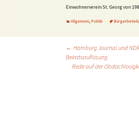
Einwohnerverein St. Georg von 1987
Allgemein
,
Politik
Bürgerbeteil
Beitragsnavigation
←
Hamburg Journal und NDR-H
Beiratsauflösung
Rede auf der Obdachlosigk