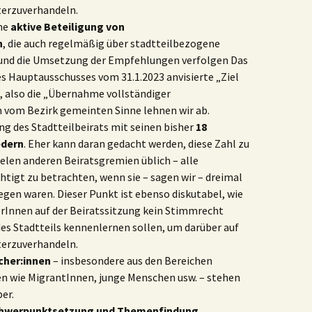
terzuverhandeln.
Protestaktion des
ine
aktive Beteiligung von
EV wg.
n
, die auch regelmäßig über stadtteilbezogene
Kündigungen
und die Umsetzung der Empfehlungen verfolgen Das
Danziger Str.
s Hauptausschusses vom 31.1.2023 anvisierte „Ziel
, also die „Übernahme vollständiger
EV-Antrag
 vom Bezirk gemeinten Sinne lehnen wir ab.
Mietensituation
ng des Stadtteilbeirats mit seinen bisher
18
14.4.22
edern
. Eher kann daran gedacht werden, diese Zahl zu
vielen anderen Beiratsgremien üblich – alle
igt zu betrachten, wenn sie – sagen wir – dreimal
egen waren. Dieser Punkt ist ebenso diskutabel, wie
kerInnen auf der Beiratssitzung kein Stimmrecht
 des Stadtteils kennenlernen sollen, um darüber auf
terzuverhandeln.
cher:innen
– insbesondere aus den Bereichen
n wie MigrantInnen, junge Menschen usw. – stehen
er.
hwerpunktsetzung und Themenfindung