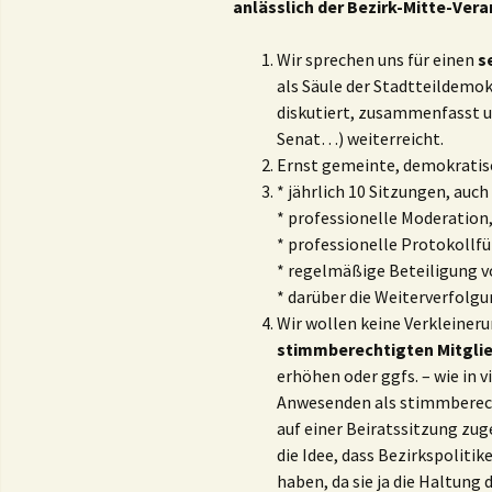
anlässlich der Bezirk-Mitte-Vera
Wir sprechen uns für einen
s
als Säule der Stadtteildemok
diskutiert, zusammenfasst u
Senat…) weiterreicht.
Ernst gemeinte, demokratis
* jährlich 10 Sitzungen, auch
* professionelle Moderation
* professionelle Protokollf
* regelmäßige Beteiligung v
* darüber die Weiterverfolgu
Wir wollen keine Verkleineru
stimmberechtigten Mitgli
erhöhen oder ggfs. – wie in 
Anwesenden als stimmberecht
auf einer Beiratssitzung zug
die Idee, dass Bezirkspoliti
haben, da sie ja die Haltung