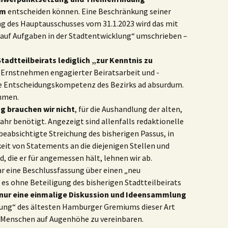
om
entscheiden können. Eine Beschränkung seiner
g des Hauptausschusses vom 31.1.2023 wird das mit
auf Aufgaben in der Stadtentwicklung“ umschrieben –
tadtteilbeirats lediglich „zur Kenntnis zu
m Ernstnehmen engagierter Beiratsarbeit und -
ie Entscheidungskompetenz des Bezirks ad absurdum.
ahmen.
 brauchen wir nicht
, für die Aushandlung der alten,
Jahr benötigt. Angezeigt sind allenfalls redaktionelle
eabsichtigte Streichung des bisherigen Passus, in
eit von Statements an die diejenigen Stellen und
, die er für angemessen hält, lehnen wir ab.
ar eine Beschlussfassung über einen „neu
 es ohne Beteiligung des bisherigen Stadtteilbeirats
 nur eine einmalige Diskussion und Ideensammlung
tung“ des ältesten Hamburger Gremiums dieser Art
 Menschen auf Augenhöhe zu vereinbaren.