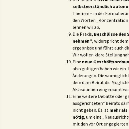
selbstverständlich auton
Themen – in der Formulierun
den Worten „Konzentration 
lehnen wir ab.
Die Praxis,
Beschlüsse des S
nehmen“
, widerspricht de
ergebnisse und führt auch d
Wir wollen klare Stellungn
Eine
neue Geschäftsordnung
also gültigen haben wir ein 
Änderungen. Die womöglich b
dem dem Beirat die Möglichk
Akteur:innen eingeräumt wird
Eine weitere Debatte oder g
ausgerichteten“ Beirats darf
nicht geben. Es ist
mehr als
nötig
, um eine „Neuausrich
mit den vor Ort engagierten