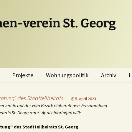
en-verein St. Georg
Projekte
Wohnungspolitik
Archiv
L
Perama Solidarität
Bommtown
St.Georg – Ein
chtung“ des Stadtteilbeirats
5. April 2023
Stadtteil wehrt
Nachhaltiges
hnerverein auf der vom Bezirk einberufenen Versammlung
sich
St.Georg
irats St. Georg am 5. April einbringen will:
Antrag des EV zur
tung“ des Stadtteilbeirats St. Georg
Wohnungspolitik