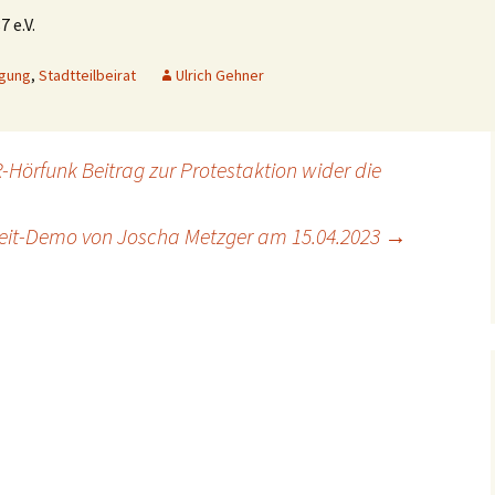
 e.V.
igung
,
Stadtteilbeirat
Ulrich Gehner
örfunk Beitrag zur Protestaktion wider die
eit-Demo von Joscha Metzger am 15.04.2023
→