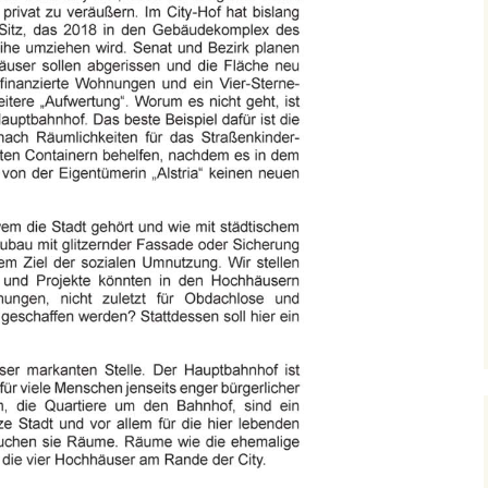
Protestaktion des
EV wg.
Kündigungen
Danziger Str.
EV-Antrag
Mietensituation
14.4.22