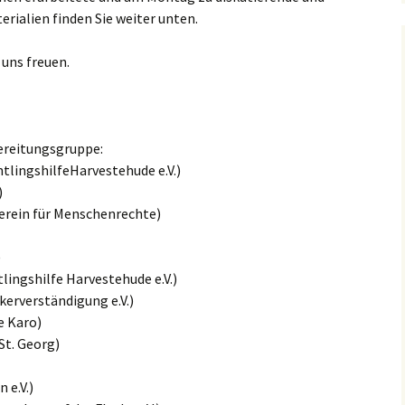
ialien finden Sie weiter unten.
uns freuen.
bereitungsgruppe:
tlingshilfeHarvestehude e.V.)
)
erein für Menschenrechte)
)
ingshilfe Harvestehude e.V.)
kerverständigung e.V.)
e Karo)
t. Georg)
e.V.)