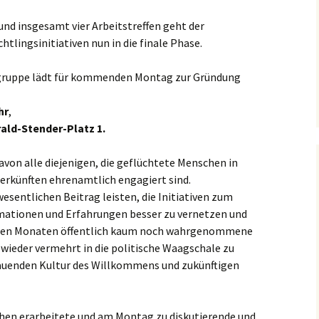
nd insgesamt vier Arbeitstreffen geht der
ingsinitiativen nun in die finale Phase.
sgruppe lädt für kommenden Montag zur Gründung
hr
,
arald-Stender-Platz 1.
avon alle diejenigen, die geflüchtete Menschen in
erkünften ehrenamtlich engagiert sind.
sentlichen Beitrag leisten, die Initiativen zum
rmationen und Erfahrungen besser zu vernetzen und
enen Monaten öffentlich kaum noch wahrgenommene
eder vermehrt in die politische Waagschale zu
bauenden Kultur des Willkommens und zukünftigen
hen erarbeitete und am Montag zu diskutierende und