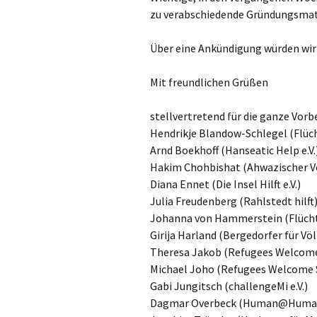
zu verabschiedende Gründungsmater
Über eine Ankündigung würden wir 
Mit freundlichen Grüßen
stellvertretend für die ganze Vor
Hendrikje Blandow-Schlegel (Flüch
Arnd Boekhoff (Hanseatic Help e.V.
Hakim Chohbishat (Ahwazischer V
Diana Ennet (Die Insel Hilft e.V.)
Julia Freudenberg (Rahlstedt hilft
Johanna von Hammerstein (Flüchtl
Girija Harland (Bergedorfer für Völ
Theresa Jakob (Refugees Welcom
Michael Joho (Refugees Welcome S
Gabi Jungitsch (challengeMi e.V.)
Dagmar Overbeck (Human@Human 