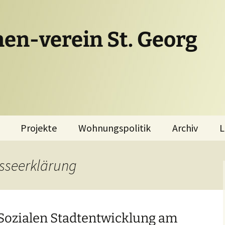
en-verein St. Georg
Projekte
Wohnungspolitik
Archiv
L
Perama Solidarität
Bommtown
esseerklärung
St.Georg – Ein
Stadtteil wehrt
Nachhaltiges
sich
St.Georg
Antrag des EV zur
 Sozialen Stadtentwicklung am
Wohnungspolitik